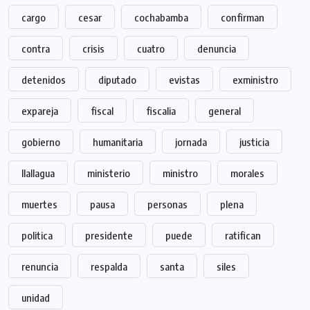
cargo
cesar
cochabamba
confirman
contra
crisis
cuatro
denuncia
detenidos
diputado
evistas
exministro
expareja
fiscal
fiscalia
general
gobierno
humanitaria
jornada
justicia
llallagua
ministerio
ministro
morales
muertes
pausa
personas
plena
politica
presidente
puede
ratifican
renuncia
respalda
santa
siles
unidad