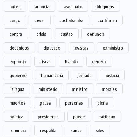
antes
anuncia
asesinato
bloqueos
cargo
cesar
cochabamba
confirman
contra
crisis
cuatro
denuncia
detenidos
diputado
evistas
exministro
expareja
fiscal
fiscalia
general
gobierno
humanitaria
jornada
justicia
llallagua
ministerio
ministro
morales
muertes
pausa
personas
plena
politica
presidente
puede
ratifican
renuncia
respalda
santa
siles