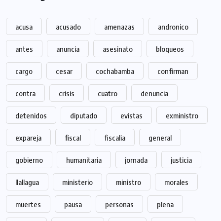
acusa
acusado
amenazas
andronico
antes
anuncia
asesinato
bloqueos
cargo
cesar
cochabamba
confirman
contra
crisis
cuatro
denuncia
detenidos
diputado
evistas
exministro
expareja
fiscal
fiscalia
general
gobierno
humanitaria
jornada
justicia
llallagua
ministerio
ministro
morales
muertes
pausa
personas
plena