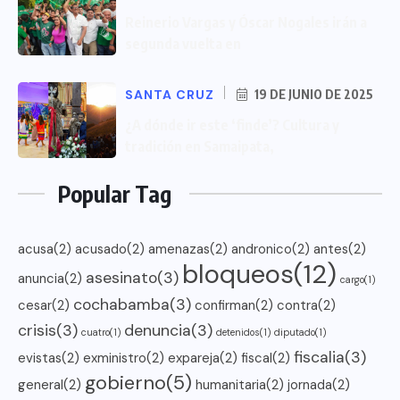
Reinerio Vargas y Óscar Nogales irán a
segunda vuelta en
SANTA CRUZ
19 DE JUNIO DE 2025
¿A dónde ir este ‘finde’? Cultura y
tradición en Samaipata,
Popular Tag
acusa
(2)
acusado
(2)
amenazas
(2)
andronico
(2)
antes
(2)
bloqueos
(12)
asesinato
(3)
anuncia
(2)
cargo
(1)
cochabamba
(3)
cesar
(2)
confirman
(2)
contra
(2)
crisis
(3)
denuncia
(3)
cuatro
(1)
detenidos
(1)
diputado
(1)
fiscalia
(3)
evistas
(2)
exministro
(2)
expareja
(2)
fiscal
(2)
gobierno
(5)
general
(2)
humanitaria
(2)
jornada
(2)