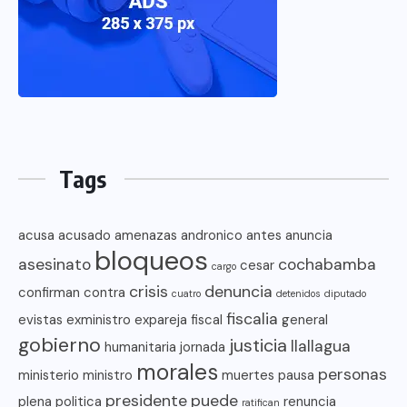
Tags
acusa
acusado
amenazas
andronico
antes
anuncia
bloqueos
asesinato
cochabamba
cesar
cargo
crisis
denuncia
confirman
contra
cuatro
detenidos
diputado
fiscalia
evistas
exministro
expareja
fiscal
general
gobierno
justicia
llallagua
humanitaria
jornada
morales
personas
ministerio
ministro
muertes
pausa
presidente
puede
plena
politica
renuncia
ratifican