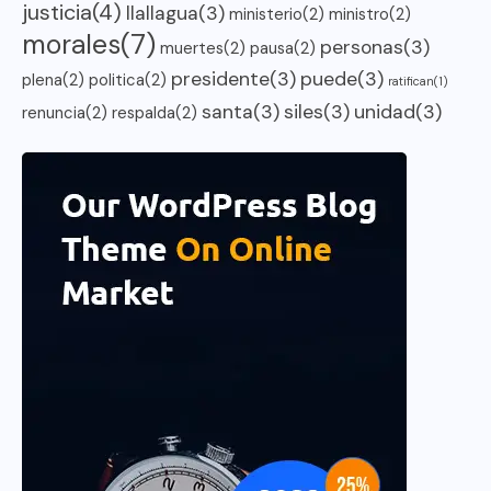
justicia
(4)
llallagua
(3)
ministerio
(2)
ministro
(2)
morales
(7)
personas
(3)
muertes
(2)
pausa
(2)
presidente
(3)
puede
(3)
plena
(2)
politica
(2)
ratifican
(1)
santa
(3)
siles
(3)
unidad
(3)
renuncia
(2)
respalda
(2)