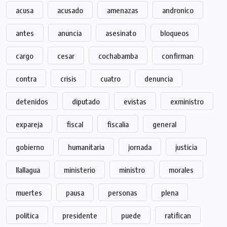
acusa
acusado
amenazas
andronico
antes
anuncia
asesinato
bloqueos
cargo
cesar
cochabamba
confirman
contra
crisis
cuatro
denuncia
detenidos
diputado
evistas
exministro
expareja
fiscal
fiscalia
general
gobierno
humanitaria
jornada
justicia
llallagua
ministerio
ministro
morales
muertes
pausa
personas
plena
politica
presidente
puede
ratifican