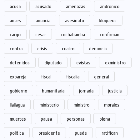
acusa
acusado
amenazas
andronico
antes
anuncia
asesinato
bloqueos
cargo
cesar
cochabamba
confirman
contra
crisis
cuatro
denuncia
detenidos
diputado
evistas
exministro
expareja
fiscal
fiscalia
general
gobierno
humanitaria
jornada
justicia
llallagua
ministerio
ministro
morales
muertes
pausa
personas
plena
politica
presidente
puede
ratifican