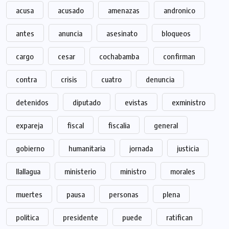
acusa
acusado
amenazas
andronico
antes
anuncia
asesinato
bloqueos
cargo
cesar
cochabamba
confirman
contra
crisis
cuatro
denuncia
detenidos
diputado
evistas
exministro
expareja
fiscal
fiscalia
general
gobierno
humanitaria
jornada
justicia
llallagua
ministerio
ministro
morales
muertes
pausa
personas
plena
politica
presidente
puede
ratifican