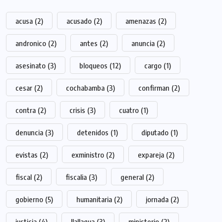
acusa
(2)
acusado
(2)
amenazas
(2)
andronico
(2)
antes
(2)
anuncia
(2)
asesinato
(3)
bloqueos
(12)
cargo
(1)
cesar
(2)
cochabamba
(3)
confirman
(2)
contra
(2)
crisis
(3)
cuatro
(1)
denuncia
(3)
detenidos
(1)
diputado
(1)
evistas
(2)
exministro
(2)
expareja
(2)
fiscal
(2)
fiscalia
(3)
general
(2)
gobierno
(5)
humanitaria
(2)
jornada
(2)
justicia
(4)
llallagua
(3)
ministerio
(2)