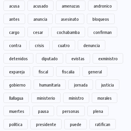
acusa
acusado
amenazas
andronico
antes
anuncia
asesinato
bloqueos
cargo
cesar
cochabamba
confirman
contra
crisis
cuatro
denuncia
detenidos
diputado
evistas
exministro
expareja
fiscal
fiscalia
general
gobierno
humanitaria
jornada
justicia
llallagua
ministerio
ministro
morales
muertes
pausa
personas
plena
politica
presidente
puede
ratifican