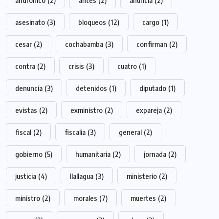
andronico
(2)
antes
(2)
anuncia
(2)
asesinato
(3)
bloqueos
(12)
cargo
(1)
cesar
(2)
cochabamba
(3)
confirman
(2)
contra
(2)
crisis
(3)
cuatro
(1)
denuncia
(3)
detenidos
(1)
diputado
(1)
evistas
(2)
exministro
(2)
expareja
(2)
fiscal
(2)
fiscalia
(3)
general
(2)
gobierno
(5)
humanitaria
(2)
jornada
(2)
justicia
(4)
llallagua
(3)
ministerio
(2)
ministro
(2)
morales
(7)
muertes
(2)