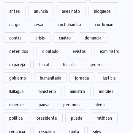
antes
anuncia
asesinato
bloqueos
cargo
cesar
cochabamba
confirman
contra
crisis
cuatro
denuncia
detenidos
diputado
evistas
exministro
expareja
fiscal
fiscalia
general
gobierno
humanitaria
jornada
justicia
llallagua
ministerio
ministro
morales
muertes
pausa
personas
plena
politica
presidente
puede
ratifican
renuncia
respalda
santa
siles