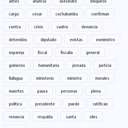
antes
anuncia
asesinato
bloqueos
cargo
cesar
cochabamba
confirman
contra
crisis
cuatro
denuncia
detenidos
diputado
evistas
exministro
expareja
fiscal
fiscalia
general
gobierno
humanitaria
jornada
justicia
llallagua
ministerio
ministro
morales
muertes
pausa
personas
plena
politica
presidente
puede
ratifican
renuncia
respalda
santa
siles