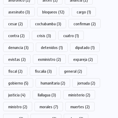
andronico
(2)
antes
(2)
anuncia
(2)
asesinato
(3)
bloqueos
(12)
cargo
(1)
cesar
(2)
cochabamba
(3)
confirman
(2)
contra
(2)
crisis
(3)
cuatro
(1)
denuncia
(3)
detenidos
(1)
diputado
(1)
evistas
(2)
exministro
(2)
expareja
(2)
fiscal
(2)
fiscalia
(3)
general
(2)
gobierno
(5)
humanitaria
(2)
jornada
(2)
justicia
(4)
llallagua
(3)
ministerio
(2)
ministro
(2)
morales
(7)
muertes
(2)