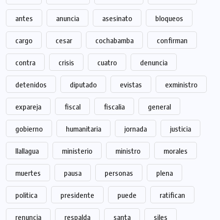
antes
anuncia
asesinato
bloqueos
cargo
cesar
cochabamba
confirman
contra
crisis
cuatro
denuncia
detenidos
diputado
evistas
exministro
expareja
fiscal
fiscalia
general
gobierno
humanitaria
jornada
justicia
llallagua
ministerio
ministro
morales
muertes
pausa
personas
plena
politica
presidente
puede
ratifican
renuncia
respalda
santa
siles