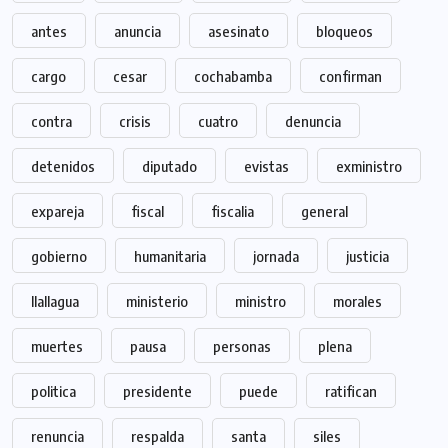
antes
anuncia
asesinato
bloqueos
cargo
cesar
cochabamba
confirman
contra
crisis
cuatro
denuncia
detenidos
diputado
evistas
exministro
expareja
fiscal
fiscalia
general
gobierno
humanitaria
jornada
justicia
llallagua
ministerio
ministro
morales
muertes
pausa
personas
plena
politica
presidente
puede
ratifican
renuncia
respalda
santa
siles