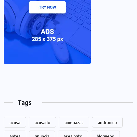
Tags
acusa
acusado
amenazas
andronico
antes
anuncia
asesinato
bloqueos