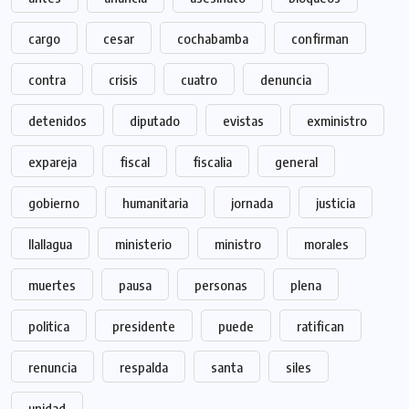
cargo
cesar
cochabamba
confirman
contra
crisis
cuatro
denuncia
detenidos
diputado
evistas
exministro
expareja
fiscal
fiscalia
general
gobierno
humanitaria
jornada
justicia
llallagua
ministerio
ministro
morales
muertes
pausa
personas
plena
politica
presidente
puede
ratifican
renuncia
respalda
santa
siles
unidad