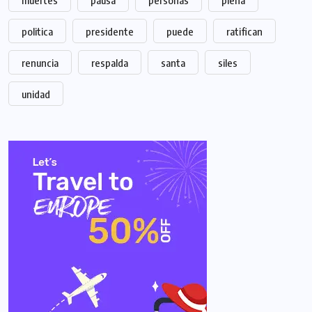
muertes
pausa
personas
plena
politica
presidente
puede
ratifican
renuncia
respalda
santa
siles
unidad