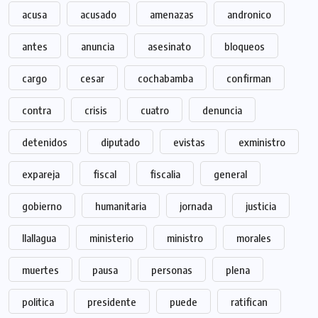
acusa
acusado
amenazas
andronico
antes
anuncia
asesinato
bloqueos
cargo
cesar
cochabamba
confirman
contra
crisis
cuatro
denuncia
detenidos
diputado
evistas
exministro
expareja
fiscal
fiscalia
general
gobierno
humanitaria
jornada
justicia
llallagua
ministerio
ministro
morales
muertes
pausa
personas
plena
politica
presidente
puede
ratifican