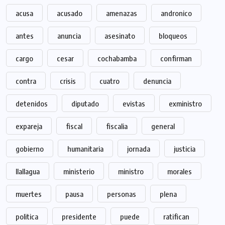
acusa
acusado
amenazas
andronico
antes
anuncia
asesinato
bloqueos
cargo
cesar
cochabamba
confirman
contra
crisis
cuatro
denuncia
detenidos
diputado
evistas
exministro
expareja
fiscal
fiscalia
general
gobierno
humanitaria
jornada
justicia
llallagua
ministerio
ministro
morales
muertes
pausa
personas
plena
politica
presidente
puede
ratifican