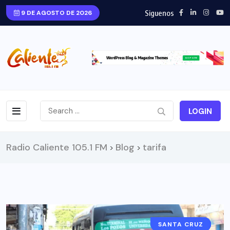
Siguenos
9 DE AGOSTO DE 2026
LOGIN
Radio Caliente 105.1 FM
Blog
tarifa
>
>
SANTA CRUZ
ECONOMÍA
NOTICIAS