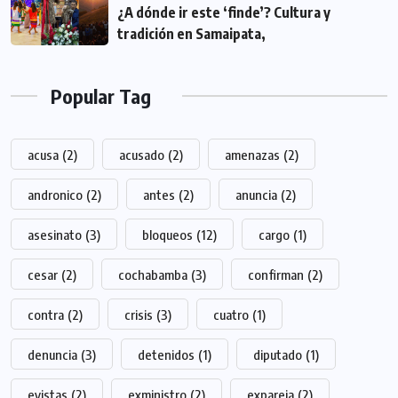
¿A dónde ir este ‘finde’? Cultura y
tradición en Samaipata,
Popular Tag
acusa
(2)
acusado
(2)
amenazas
(2)
andronico
(2)
antes
(2)
anuncia
(2)
asesinato
(3)
bloqueos
(12)
cargo
(1)
cesar
(2)
cochabamba
(3)
confirman
(2)
contra
(2)
crisis
(3)
cuatro
(1)
denuncia
(3)
detenidos
(1)
diputado
(1)
evistas
(2)
exministro
(2)
expareja
(2)