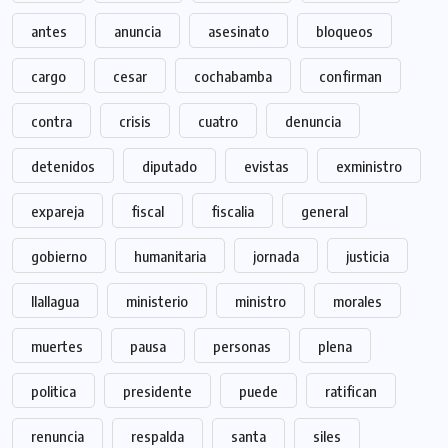
antes
anuncia
asesinato
bloqueos
cargo
cesar
cochabamba
confirman
contra
crisis
cuatro
denuncia
detenidos
diputado
evistas
exministro
expareja
fiscal
fiscalia
general
gobierno
humanitaria
jornada
justicia
llallagua
ministerio
ministro
morales
muertes
pausa
personas
plena
politica
presidente
puede
ratifican
renuncia
respalda
santa
siles