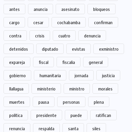
antes
anuncia
asesinato
bloqueos
cargo
cesar
cochabamba
confirman
contra
crisis
cuatro
denuncia
detenidos
diputado
evistas
exministro
expareja
fiscal
fiscalia
general
gobierno
humanitaria
jornada
justicia
llallagua
ministerio
ministro
morales
muertes
pausa
personas
plena
politica
presidente
puede
ratifican
renuncia
respalda
santa
siles