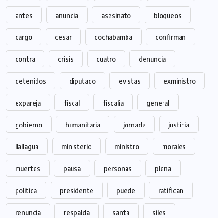
antes
anuncia
asesinato
bloqueos
cargo
cesar
cochabamba
confirman
contra
crisis
cuatro
denuncia
detenidos
diputado
evistas
exministro
expareja
fiscal
fiscalia
general
gobierno
humanitaria
jornada
justicia
llallagua
ministerio
ministro
morales
muertes
pausa
personas
plena
politica
presidente
puede
ratifican
renuncia
respalda
santa
siles