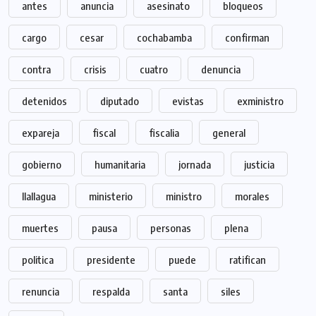
antes
anuncia
asesinato
bloqueos
cargo
cesar
cochabamba
confirman
contra
crisis
cuatro
denuncia
detenidos
diputado
evistas
exministro
expareja
fiscal
fiscalia
general
gobierno
humanitaria
jornada
justicia
llallagua
ministerio
ministro
morales
muertes
pausa
personas
plena
politica
presidente
puede
ratifican
renuncia
respalda
santa
siles